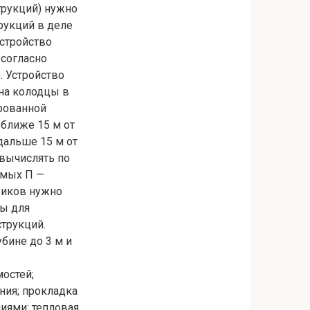
трукций) нужно
рукций в деле
устройство
 согласно
. Устройство
на колодцы в
ированной
ближе 15 м от
дальше 15 м от
вычислять по
емых П —
виков нужно
ды для
струкций.
бине до 3 м и
остей;
ния; прокладка
иями; тепловая