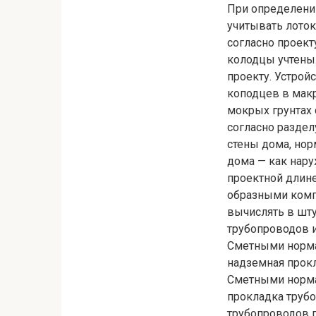
При определени
учитывать лоток
согласно проект
колодцы учтены.
проекту. Устрой
коподцев в мак
мокрых грунтах 
согласно раздел
стены дома, нор
дома — как нар
проектной длин
образными комп
вычислять в шту
трубопроводов и
Сметными нормам
надземная прокл
Сметными норма
прокладка труб
трубопроводов 