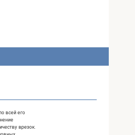
о всей его
инение
ичеству врезок.
сновных