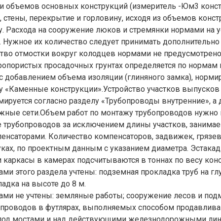
и объемов основных конструкций (измеритель -Юм3 конс
, стены, перекрытие и горловину, исходя из объемов конст
у. Расхода на сооружение люков и стремянки нормами на 
 Нужное их количество следует принимать дополнительно
ство отмостки вокруг колодцев нормами не предусмотрено
ропористых просадочных грунтах определяется по нормам 
с добавлением объема изоляции (глиняного замка), норм
у «Каменные конструкции».Устройство участков выпусков 
мируется согласно разделу «Трубопроводы внутренние», а 
ужные сети.Объем работ по монтажу трубопроводов нужно 
е трубопроводов за исключением длины участков, занима
енсаторами. Количество компенсаторов, задвижек, грязе
ках, по проектным данным с указанием диаметра. Эстака
 каркасы в камерах подсчитываются в тоннах по весу кон
и этого раздела учтены: подземная прокладка труб на глу
адка на высоте до 8 м.
ми не учтены: земляные работы; сооружение лесов и подм
опроводов в футлярах, выполняемых способом продавлива
под мостами и над действующими железнодорожными лин