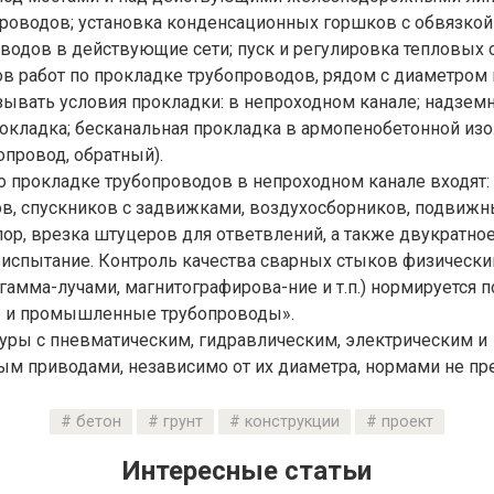
роводов; установка конденсационных горшков с обвязкой 
водов в действующие сети; пуск и регулировка тепловых с
в работ по прокладке трубопроводов, рядом с диаметром 
ывать условия прокладки: в непроходном канале; надземн
окладка; бесканальная прокладка в армопенобетонной из
провод, обратный).
по прокладке трубопроводов в непроходном канале входят:
в, спускников с задвижками, воздухосборников, подвижн
ор, врезка штуцеров для ответвлений, а также двукратно
 испытание. Контроль качества сварных стыков физическ
гамма-лучами, магнитографирова-ние и т.п.) нормируется 
 и промышленные трубопроводы».
уры с пневматическим, гидравлическим, электрическим и
м приводами, независимо от их диаметра, нормами не пр
бетон
грунт
конструкции
проект
Интересные статьи