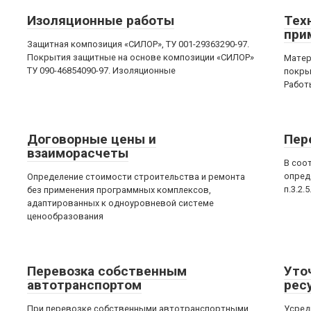
Изоляционные работы
Тех
при
Защитная композиция «СИЛОР», ТУ 001-29363290-97.
Покрытия защитные на основе композиции «СИЛОР»
Матер
ТУ 090-46854090-97. Изоляционные
покры
Работ
Договорные цены и
Пер
взаиморасчеты
В соо
опред
Определение стоимости строительства и ремонта
п.3.2.
без применения программных комплексов,
адаптированных к одноуровневой системе
ценообразования
Перевозка собственным
Уто
автотранспортом
рес
При перевозке собственными автотранспортными
Усред