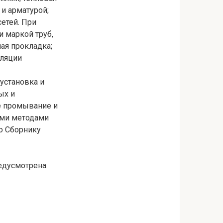
и арматурой;
етей. При
и маркой труб,
ая прокладка;
оляции
 установка и
ых и
е промывание и
ими методами
по Сборнику
едусмотрена.