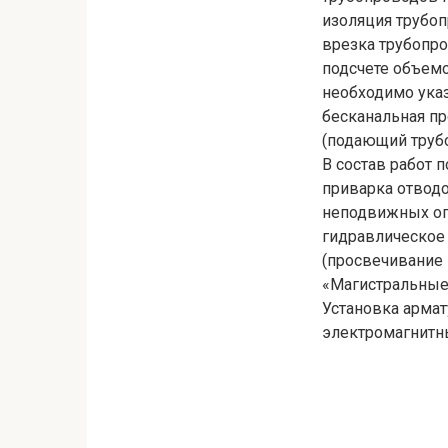
изоляция трубоп
врезка трубопро
подсчете объемо
необходимо указ
бесканальная пр
(подающий трубо
В состав работ 
приварка отводо
неподвижных оп
гидравлическое
(просвечивание 
«Магистральные
Установка армат
электромагнитны