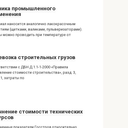
ника промышленного
менения
иал наносится аналогично лакокрасочным
тиям (щетками, валиками, пульверизаторами).
ы можно проводить при температуре от
евозка строительных грузов
тветствии с ДБН Д.1.1-1-2000 «Правила
еление стоимости строительства», разд. 3,
5.1, затраты по
чнение стоимости технических
урсов
ненные показатели Госстроя относительно