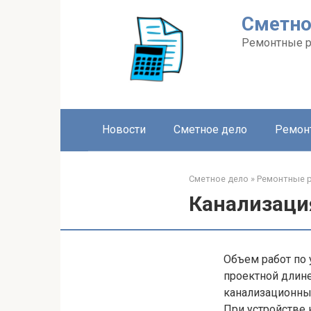
Перейти
Сметно
к
контенту
Ремонтные 
Новости
Сметное дело
Ремон
Сметное дело
»
Ремонтные 
Канализаци
Объем работ по 
проектной длин
канализационных
При устройстве