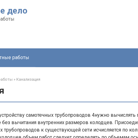
е дело
работы
тные работы
работы
»
Канализация
я
устройству самотечных трубопроводов 4нужно вычислять п
е без вычитания внутренних размеров колодцев. Присоед
 трубопроводов к существующей сети исчисляется по кол
 колодцев объем работ следует определять по объемам о