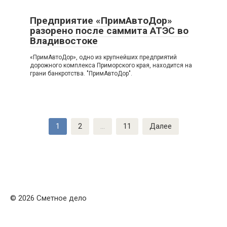
Предприятие «ПримАвтоДор»
разорено после саммита АТЭС во
Владивостоке
«ПримАвтоДор», одно из крупнейших предприятий
дорожного комплекса Приморского края, находится на
грани банкротства. "ПримАвтоДор".
Пагинация
1
2
…
11
Далее
записей
© 2026 Сметное дело