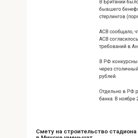
В Британии было
бывшего бенефиц
стерлингов (пор
АСВ сообщало, ч
АСВ согласилос
требований в Ан
В РФ конкурсны
через столичный
рублей.
Отдельно в РФ р
банка. В ноябре
Смету на строительство стадиона
в Минске уменьшат