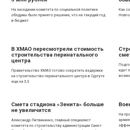
На заседании комитета по социальной политике
Как с
облдумы было принято решение, что на текущий год
Новго
в бюджет
В ХМАО пересмотрели стоимость
Стр
строительства перинатального
сме
центра
Подго
идет 
Правительство ХМАО готово сократить издержки
возмо
на строительство перинатального центра в Сургуте
еще на 3,5
Смета стадиона «Зенита» больше
Вое
не увеличится
На пр
армия
Александр Литвиненко, главный специалист
эффек
комитета по строительству администрации Санкт-