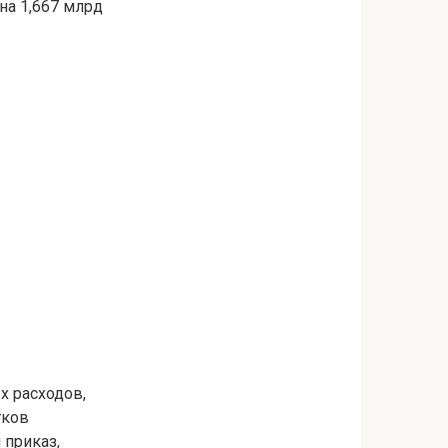
на 1,667 млрд
х расходов,
тков
 приказ,