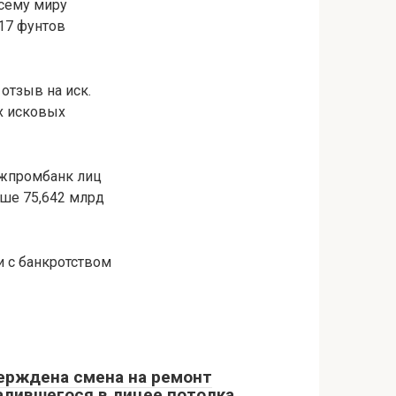
всему миру
,17 фунтов
отзыв на иск.
х исковых
ежпромбанк лиц
ыше 75,642 млрд
и с банкротством
ерждена смена на ремонт
алившегося в лицее потолка