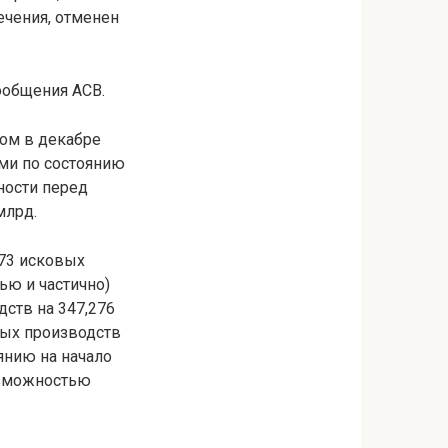
ечения, отменен
ообщения АСВ.
ом в декабре
ми по состоянию
ности перед
млрд.
473 исковых
ью и частично)
дств на 347,276
ных производств
янию на начало
озможностью