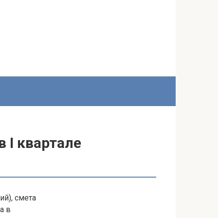
 I квартале
й), смета
а в