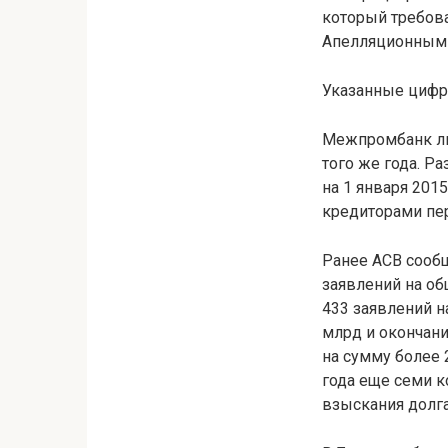
который требова
Апелляционным 
Указанные цифр
Межпромбанк ли
того же года. 
на 1 января 201
кредиторами пер
Ранее АСВ сообщ
заявлений на об
433 заявлений н
млрд и окончан
на сумму более 
года еще семи к
взыскания долга