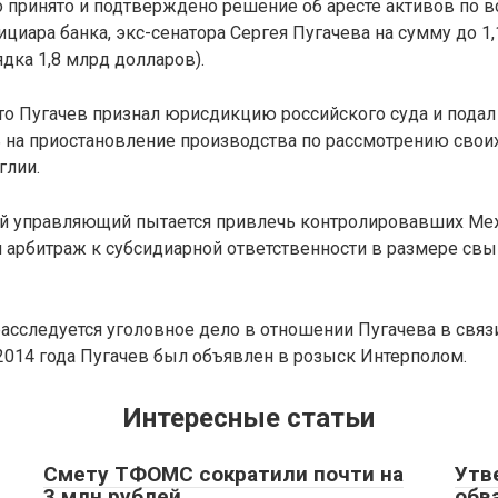
 принято и подтверждено решение об аресте активов по 
иара банка, экс-сенатора Сергея Пугачева на сумму до 1
ядка 1,8 млрд долларов).
то Пугачев признал юрисдикцию российского суда и подал 
ь на приостановление производства по рассмотрению свои
глии.
й управляющий пытается привлечь контролировавших М
 арбитраж к субсидиарной ответственности в размере св
асследуется уголовное дело в отношении Пугачева в связ
 2014 года Пугачев был объявлен в розыск Интерполом.
Интересные статьи
Смету ТФОМС сократили почти на
Утв
3 млн рублей
обв