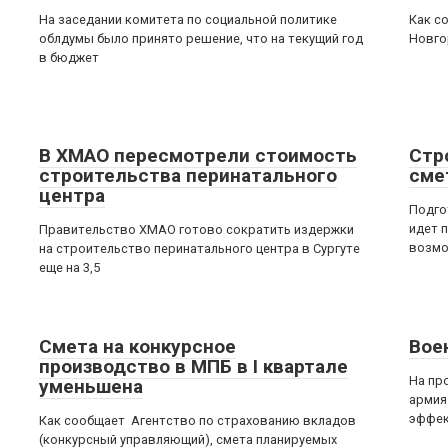
На заседании комитета по социальной политике
Как с
облдумы было принято решение, что на текущий год
Новго
в бюджет
В ХМАО пересмотрели стоимость
Стр
строительства перинатального
сме
центра
Подго
идет 
Правительство ХМАО готово сократить издержки
возмо
на строительство перинатального центра в Сургуте
еще на 3,5
Смета на конкурсное
Вое
производство в МПБ в I квартале
На пр
уменьшена
армия
эффек
Как сообщает Агентство по страхованию вкладов
(конкурсный управляющий), смета планируемых