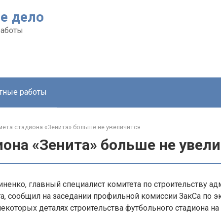
е дело
работы
тные работы
мета стадиона «Зенита» больше не увеличится
иона «Зенита» больше не увел
ненко, главный специалист комитета по строительству а
а, сообщил на заседании профильной комиссии ЗакСа по 
некоторых деталях строительства футбольного стадиона н