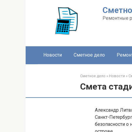
Перейти
Сметно
к
контенту
Ремонтные 
Новости
Сметное дело
Ремон
Сметное дело
»
Новости
»
С
Смета стад
Александр Литви
Санкт-Петербург
безопасности о 
острове.