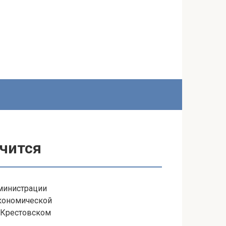
ичится
дминистрации
экономической
а Крестовском