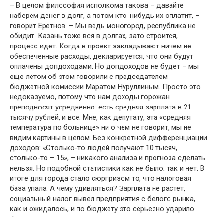
– В целом философия исполкома такова – давайте
наберем денег в долг, а потом кто-нибудь их оплатит, –
говорит Еретнов. – Мы ведь моногород, республика не
обидит. Казань тоже вся в долгах, зато строится,
процесс идет. Когда в проект закладывают ничем не
обеспеченные расходы, декларируется, что они будут
оплачены допдоходами. Но допдоходов не будет – мы
еще летом об этом говорили с председателем
бюджетной комиссии Маратом Нуруллиным. Просто это
недоказуемо, потому что нам доходы горожан
преподносят усредненно: есть средняя зарплата в 21
тысячу рублей, и все. Мне, как депутату, эта «средняя
температура по больнице» ни о чем не говорит, мы не
видим картины в целом. Без конкретной дифференциации
доходов: «Столько-то людей получают 10 тысяч,
столько-то – 15», – никакого анализа и прогноза сделать
нельзя. Но подобной статистики как не было, так и нет. В
итоге для города стало сюрпризом то, что налоговая
база упала. А чему удивляться? Зарплата не растет,
социальный налог вывел предприятия с белого рынка,
как и ожидалось, и по бюджету это серьезно ударило.