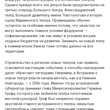
Однако прежде всего эти деньги были предусмотрены на
третью очередь Большого театра, Александринский
театр, Большой драмтеатр имени Товстоногова и вторую
сцену Мариинского театра. Провинциалы обычно
остаются за скобками именно потому, что зачастую не
могут выполнить главное условие федералов —
софинансирование, так как живут в условиях весьма
скудных бюджетов на развитие. Занимать на новый театр
в коммерческих банках тоже готовы далеко не все
территории.
Строительство в регионах новых театров, как правило,
становится настоящим событием, а способы нахождения
денег обрастают легендами. Например, в Астрахани о
новом театре власти начали мечтать, как и в Нижнем
Новгороде, — с 2006 года. Именно тогда астраханский
губернатор принимал главу Минрегионразвития Германа
Грефа, которого как любителя театра попотчевали
местной культурой. Греф был неприятно поражен
акустикой старого астраханского театра, закрытым
гардеробом и, говорят, даже страшными туалетами.