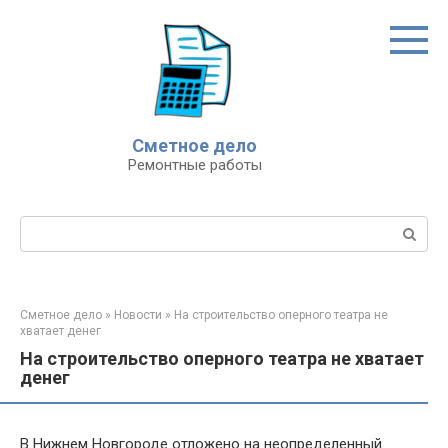
Перейти
к
контенту
Сметное дело
Ремонтные работы
Поиск:
Сметное дело
»
Новости
»
На строительство оперного театра не
хватает денег
На строительство оперного театра не хватает
денег
В Нижнем Новгороде отложено на неопределенный