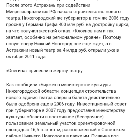
После этого Астрахань при содействии
Минрегионразвития РФ начала строительство нового
театра. Нижегородский же губернатор в том же 2006 году
просил у Германа Грефа 400 млн руб. на достройку цирка,
на что получил жесткий отказ: «Клоунов нам и так
хватает, особенно на региональном уровне». Поэтому
новую оперу Нижний Новгород все еще ждет, а в
Астрахани новый театр за 4 млрд руб. открыли уже в
октябре 2011 года.
«Онегина» принесли в жертву театру
Как сообщили «Бирже» в министерстве культуры
Нижегородской области, концепция строительства
нового здания театра оперы и балета действительно
была одобрена еще в 2006 году. Инвестиционный совет
при губернаторе в 2007 году предоставил министерству
культуры области в постоянное (бессрочное)
пользование земельный участок ориентировочной
площадью 16,5 тыс. кв. м, расположенный в Советском
районе Нижнего Новгорода в парке им. Пушкина под