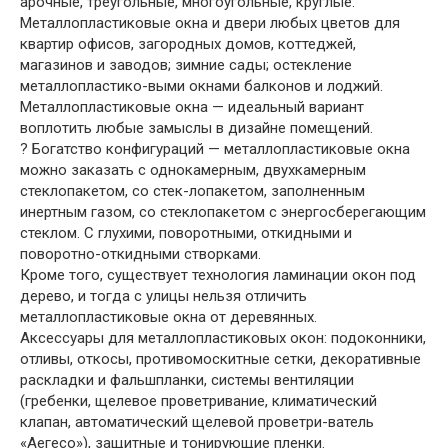
арочные, треугольные, многоугольные, круглые.
Металлопластиковые окна и двери любых цветов для
квартир офисов, загородных домов, коттеджей,
магазинов и заводов; зимние сады; остекление
металлопластико-выми окнами балконов и лоджий.
Металлопластиковые окна — идеальный вариант
воплотить любые замыслы в дизайне помещений.
? Богатство конфигураций — металлопластиковые окна
можно заказать с однокамерным, двухкамерным
стеклопакетом, со стек-лопакетом, заполненным
инертным газом, со стеклопакетом с энергосберегающим
стеклом. С глухими, поворотными, откидными и
поворотно-откидными створками.
Кроме того, существует технология ламинации окон под
дерево, и тогда с улицы нельзя отличить
металлопластиковые окна от деревянных.
Аксессуары для металлопластиковых окон: подоконники,
отливы, откосы, противомоскитные сетки, декоративные
раскладки и фальшпланки, системы вентиляции
(гребенки, щелевое проветривание, климатический
клапан, автоматический щелевой проветри-ватель
«Аегесо»), защитные и тонирующие пленки.