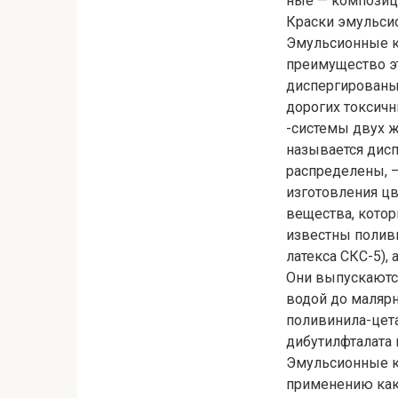
ные — композици
Краски эмульси
Эмульсионные к
преимущество эт
диспергированы 
дорогих токсичн
-системы двух ж
называется дисп
распределены, —
изготовления цв
вещества, котор
известны поливи
латекса СКС-5),
Они выпускаются
водой до маляр
поливинила-цета
дибутилфталата 
Эмульсионные к
применению как 