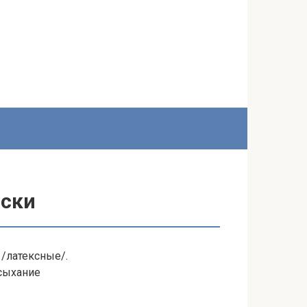
аски
/латексные/.
сыхание