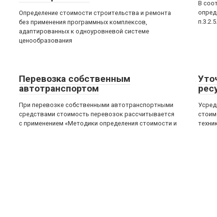
В соо
опред
Определение стоимости строительства и ремонта
п.3.2.
без применения программных комплексов,
адаптированных к одноуровневой системе
ценообразования
Перевозка собственным
Уто
автотранспортом
рес
При перевозке собственными автотранспортными
Усред
средствами стоимость перевозок рассчитывается
стоим
с применением «Методики определения стоимости и
техни