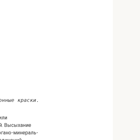
онные краски.
или
й. Высыхание
ргано-минераль-