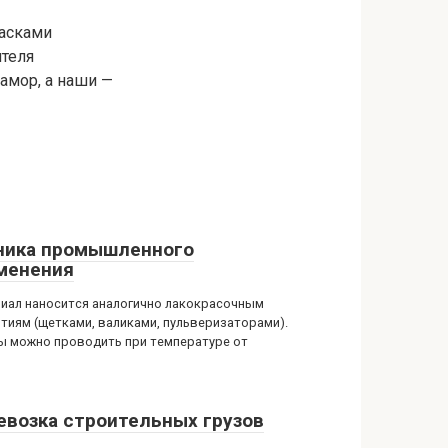
асками
ителя
мор, а наши —
ника промышленного
менения
иал наносится аналогично лакокрасочным
тиям (щетками, валиками, пульверизаторами).
ы можно проводить при температуре от
евозка строительных грузов