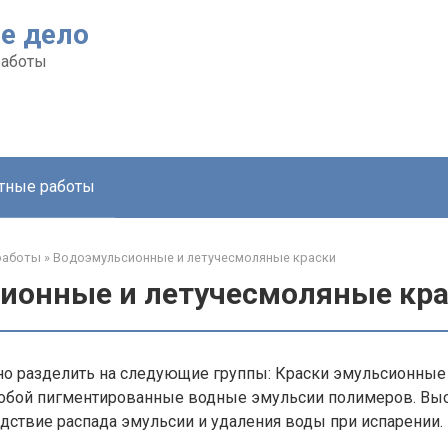
е дело
работы
тные работы
работы
»
Водоэмульсионные и летучесмоляные краски
ионные и летучесмоляные кр
но разделить на следующие группы: Краски эмульсионные 
обой пигментированные водные эмульсии полимеров. Вы
дствие распада эмульсии и удаления воды при испарении.