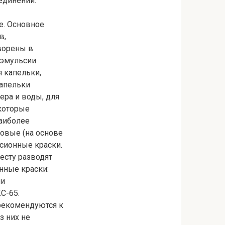
единений.
е. Основное
в,
ворены в
 эмульсии
 капельки,
капельки
ера и воды, для
екоторые
Наиболее
новые (на основе
сионные краски.
есту разводят
нные краски:
ии
С-65.
рекомендуются к
з них не