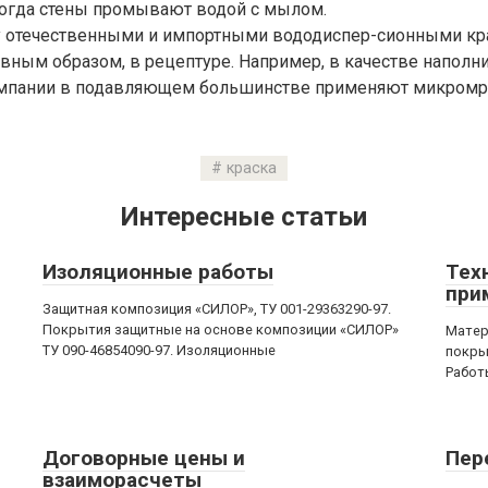
когда стены промывают водой с мылом.
 отечественными и импортными вододиспер-сионными кр
авным образом, в рецептуре. Например, в качестве наполн
мпании в подавляющем большинстве применяют микромра
краска
Интересные статьи
Изоляционные работы
Тех
при
Защитная композиция «СИЛОР», ТУ 001-29363290-97.
Покрытия защитные на основе композиции «СИЛОР»
Матер
ТУ 090-46854090-97. Изоляционные
покры
Работ
Договорные цены и
Пер
взаиморасчеты