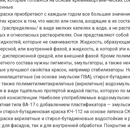
и, которые готовятся на основе кремнийоргани-ческих со
онные.
раски приобретают с каждым годом все большее значени
их красок в том, что масло или смола, входящие в их соста
/распределены/ в виде мелких капелек в воде, а не раст
ых и огнеопасных растворителях. Они представляют собой
идкостей, которые не смачиваются. Жидкость, образующая
ерсной, или внутренней фазой, а жидкость, в которой эти 
 дисперсионной средой, или внешней фазой. Кроме полим
етного состава нужны пигменты, эмульгаторы, а также н
ые улучшают свойства красок, например стабилизаторы. 
нилацетатные (на основе эмульсии ПВА), стирол-бутадие
 а также полиметилметакрилатные (акрилатные) водоэмуль
 в виде тщательно протертой жидкой пасты, которую по м
ной консистенции. Наиболее употребляемые водоэмульсио
тная типа ВА-17 с добавлением пластификатора — эмульс
и стирол-бутадиеновая краска КЧ-112 на основе латекса СК
раски акрилатные и стирол-бутадиеновые водостойкие и 
для фасадов, так и для внутренней обработки. Покрытие и