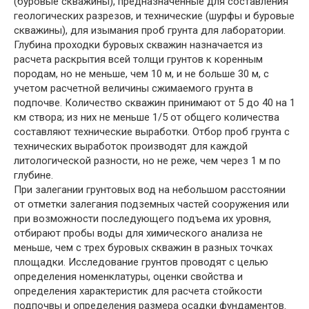
(буровые скважины), предназначенные для составления
геологических разрезов, и технические (шурфы и буровые
скважины), для изымания проб грунта для лаборатории.
Глубина проходки буровых скважин назначается из
расчета раскрытия всей толщи грунтов к коренным
породам, но не меньше, чем 10 м, и не больше 30 м, с
учетом расчетной величины сжимаемого грунта в
подпочве. Количество скважин принимают от 5 до 40 на 1
км створа; из них не меньше 1/5 от общего количества
составляют технические выработки. Отбор проб грунта с
технических выработок производят для каждой
литологической разности, но не реже, чем через 1 м по
глубине.
При залегании грунтовых вод на небольшом расстоянии
от отметки залегания подземных частей сооружения или
при возможности последующего подъема их уровня,
отбирают пробы воды для химического анализа не
меньше, чем с трех буровых скважин в разных точках
площадки. Исследование грунтов проводят с целью
определения номенклатуры, оценки свойства и
определения характеристик для расчета стойкости
подпочвы и определения размера осадки фундаментов.