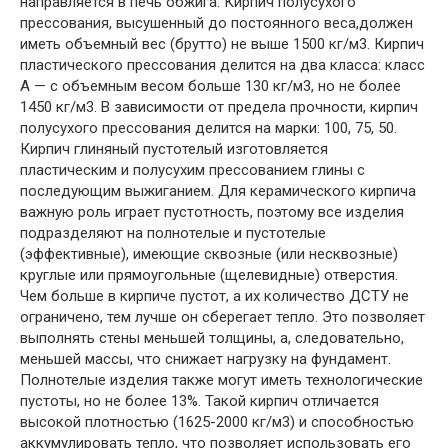
направляется в печь обжига. Кирпич полусухого
прессования, высушенный до постоянного веса,должен
иметь объемный вес (брутто) не выше 1500 кг/м3. Кирпич
пластического прессования делится на два класса: класс
А — с объемным весом больше 130 кг/м3, но не более
1450 кг/м3. В зависимости от предела прочности, кирпич
полусухого прессования делится на марки: 100, 75, 50.
Кирпич глиняный пустотелый изготовляется
пластическим и полусухим прессованием глины с
последующим выжиганием. Для керамического кирпича
важную роль играет пустотность, поэтому все изделия
подразделяют на полнотелые и пустотелые
(эффективные), имеющие сквозные (или несквозные)
круглые или прямоугольные (щелевидные) отверстия.
Чем больше в кирпиче пустот, а их количество ДСТУ не
ограничено, тем лучше он сберегает тепло. Это позволяет
выполнять стены меньшей толщины, а, следовательно,
меньшей массы, что снижает нагрузку на фундамент.
Полнотелые изделия также могут иметь технологические
пустоты, но не более 13%. Такой кирпич отличается
высокой плотностью (1625-2000 кг/м3) и способностью
аккумулировать тепло, что позволяет использовать его