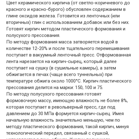
Цвет керамического кирпича (от светло-коричневого до
красного и красно-бурого) обусловлен содержанием в
глине оксидов железа. Готовится из ленточных (или
вторичных) глин с использованием добавок или без них.
Готовят кирпич методом пластического формования и
полусухого прессования.
По методу формования масса затворяется водой в
количестве 12-20% и после тщательного перемешивания
поступает в вакуумный ленточный пресс. Отформованная
лента нарезается на кирпич-сырец, который далее
поступает на сушку (в сушильные камеры), а затем
обжигается в печах (чаще всего туннельных) при
температуре обжига около 1000°С. Кирпич пластического
прессования делится на марки: 150, 100 и 75.
По методу полусухого прессования готовят
формовочную массу, имеющую влажность не более 8%,
которая поступает в револьверный пресс, где под
давлением до 30 МПа формуется кирпич-сырец. Имея
начальную влажность значительно меньшую, чем по
методу пластического формования, такой кирпич, минуя
технологический передел, связанный с сушкой,