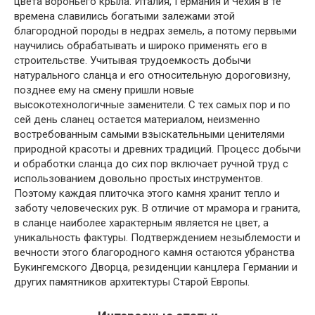
цвета вороньего крыла. Италия, Германия и Чехия в те
времена славились богатыми залежами этой
благородной породы в недрах земель, а потому первыми
научились обрабатывать и широко применять его в
строительстве. Учитывая трудоемкость добычи
натурального сланца и его относительную дороговизну,
позднее ему на смену пришли новые
высокотехнологичные заменители. С тех самых пор и по
сей день сланец остается материалом, неизменно
востребованным самыми взыскательными ценителями
природной красоты и древних традиций. Процесс добычи
и обработки сланца до сих пор включает ручной труд с
использованием довольно простых инструментов.
Поэтому каждая плиточка этого камня хранит тепло и
заботу человеческих рук. В отличие от мрамора и гранита,
в сланце наиболее характерным является не цвет, а
уникальность фактуры. Подтверждением незыблемости и
вечности этого благородного камня остаются убранства
Букингемского Дворца, резиденции канцлера Германии и
других памятников архитектуры Старой Европы.