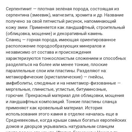
Серпентинит — плотная зелёная порода, состоящая из
серпентина (змеевик), магнезита, хромита и др. Название
получено за свой пятнистый рисунок, напоминающий
кожу змеи. Применяется как ландшафтный, строительный
(облицовка, мощение) и декоративный камень.
Сланец — горная порода, имеющая ориентированное
расположение породообразующих минералов и
независимо от состава и происхождения
характеризуются тонкослоистым сложением и способных
разделяться на более или менее тонкие, плоские
параллельные слои или пластины. Разделяют на:
метаморфические (кристаллические) — гнейсы,
амфиболиты, слюдяные и на неметамор-физованные —
мергельные, глинистые, углистые, битуминозные,
горючие. Прекрасный материал для облицовки, мощения
и ландшафтных композиций. Тонкие пластины сланца
применяют как кровельный материал. История
использования этого камня в отделке началась еще в
Средневековье, когда крыши самых богатых европейских
домов и дворцов укрывались натуральным сланцем